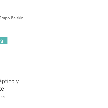
Grupo Belskin
ras
ptico y
te
244