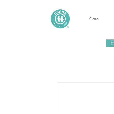
Care
En